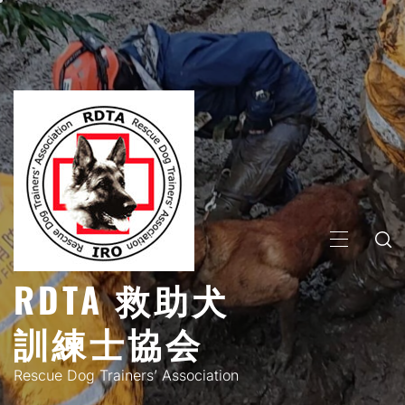
コ
ン
テ
ン
ツ
へ
ス
キ
ッ
プ
メ
イ
RDTA 救助犬
ン
メ
訓練士協会
ニ
ュ
Rescue Dog Trainers’ Association
ー