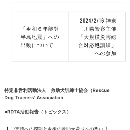
投
2024/2/16 神奈
稿
「令和６年能登
川県警察主催
半島地震」への
「大規模災害総
ナ
出動について
合対応処訓練」
ビ
への参加
ゲ
ー
シ
特定非営利活動法人 救助犬訓練士協会（Rescue
ョ
Dog Trainers’ Association
ン
■RDTA活動報告（トピックス）
【 ご支援への感謝と今後の救助犬育成への想い 】