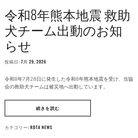
令和8年熊本地震 救助
犬チーム出動のお知
らせ
投稿日:
7月 29, 2026
投
稿
者:
WEBMASTER
令和8年7月28日に発生した令和8年熊本地震を受け、当協
会の救助犬チームは被災地へ出動しています。
続きを読む
カテゴリー:
RDTA NEWS