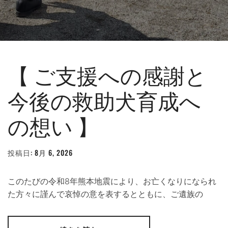
【 ご支援への感謝と
今後の救助犬育成へ
の想い 】
投稿日:
8月 6, 2026
投
稿
者:
WEBMASTER
このたびの令和8年熊本地震により、お亡くなりになられ
た方々に謹んで哀悼の意を表するとともに、ご遺族の