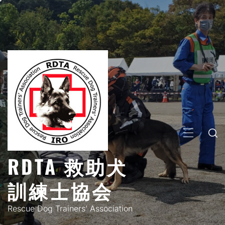
コ
ン
テ
ン
ツ
へ
ス
キ
ッ
プ
メ
イ
RDTA 救助犬
ン
メ
訓練士協会
ニ
ュ
Rescue Dog Trainers’ Association
ー