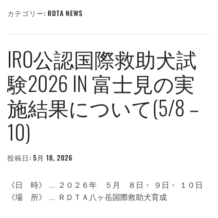
カテゴリー:
RDTA NEWS
IRO公認国際救助犬試
験2026 IN 富士見の実
施結果について(5/8 –
10)
投稿日:
5月 18, 2026
投
稿
者:
WEBMASTER
《日 時》 … ２０２６年 ５月 ８日・ ９日・ １０日
《場 所》 … ＲＤＴＡ八ヶ岳国際救助犬育成