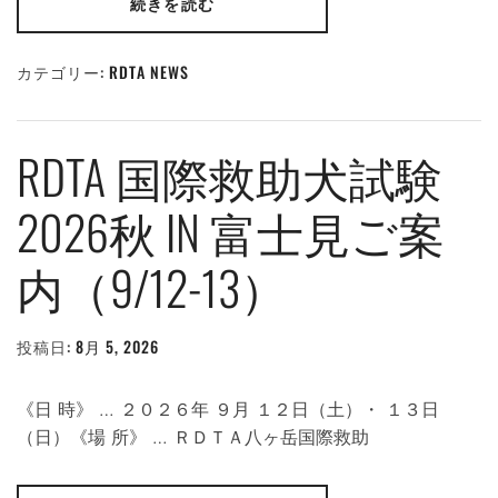
続きを読む
カテゴリー:
RDTA NEWS
RDTA 国際救助犬試験
2026秋 IN 富士見ご案
内（9/12-13）
投稿日:
8月 5, 2026
投
稿
者:
WEBMASTER
《日 時》 … ２０２６年 ９月 １２日（土）・ １３日
（日）《場 所》 … ＲＤＴＡ八ヶ岳国際救助