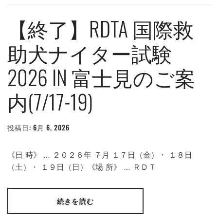
【終了】RDTA 国際救
助犬ナイター試験
2026 IN 富士見のご案
内(7/17-19)
投稿日:
6月 6, 2026
投
稿
者:
WEBMASTER
《日 時》 … ２０２６年 ７月 １７日（金）・ １８日
（土）・ １９日（日）《場 所》 … ＲＤＴ
続きを読む