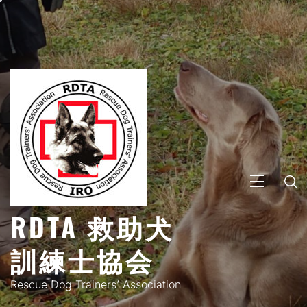
コ
ン
テ
ン
ツ
へ
ス
キ
ッ
プ
メ
イ
RDTA 救助犬
ン
メ
訓練士協会
ニ
ュ
Rescue Dog Trainers’ Association
ー