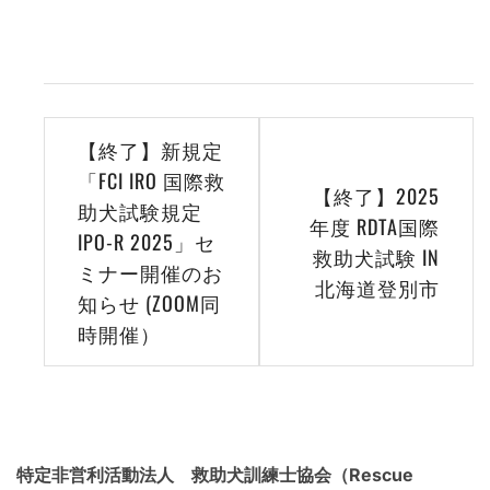
稿
者:
WEBMASTER
投
【終了】新規定
稿
「FCI IRO 国際救
【終了】2025
助犬試験規定
ナ
年度 RDTA国際
IPO-R 2025」セ
ビ
救助犬試験 IN
ミナー開催のお
北海道登別市
ゲ
知らせ (ZOOM同
時開催）
ー
シ
ョ
ン
特定非営利活動法人 救助犬訓練士協会（Rescue