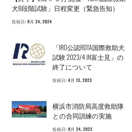
犬B段階試験」日程変更（緊急告知）
投稿日:
9月 24, 2024
投
稿
者:
WEBMASTER
「IRO公認RDTA国際救助犬
試験 2023/4 IN富士見」の
終了について
投稿日:
4月 13, 2023
投
稿
者:
WEBMASTER
横浜市消防局高度救助隊
との合同訓練の実施
投稿日:
9月 24, 2022
投