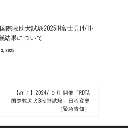
 国際救助犬試験2025IN富士見(4/11-
開催結果について
3, 2025
投
稿
者:
WEBMASTER
【終了】2024/ ９月 開催「RDTA
国際救助犬B段階試験」日程変更
（緊急告知）