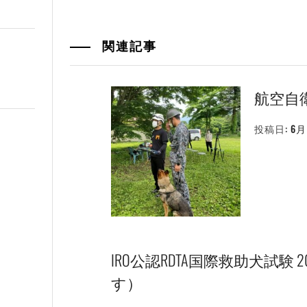
関連記事
航空自
投稿日:
6月 
IRO公認RDTA国際救助犬試験
す）