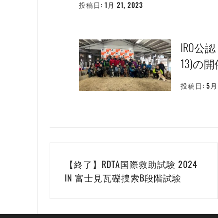
投稿日:
1月 21, 2023
投
稿
者:
WEBMASTER
IRO公認
13)の
投稿日:
5月 
投
【終了】RDTA国際救助試験 2024
稿
IN 富士見瓦礫捜索B段階試験
ナ
ビ