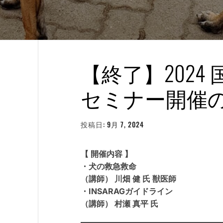
【終了】2024 
セミナー開催
投稿日:
9月 7, 2024
投
稿
者:
WEBMASTER
【 開催内容 】
・犬の救急救命
（講師） 川畑 健 氏 獣医師
・INSARAGガイドライン
（講師） 村瀬 真平 氏