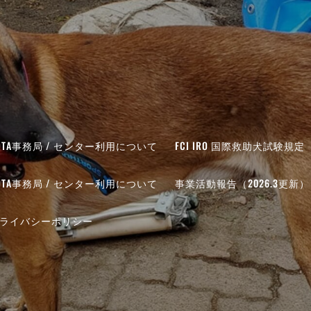
DTA事務局 / センター利用について
FCI IRO 国際救助犬試験規定
DTA事務局 / センター利用について
事業活動報告（2026.3更新）
ライバシーポリシー