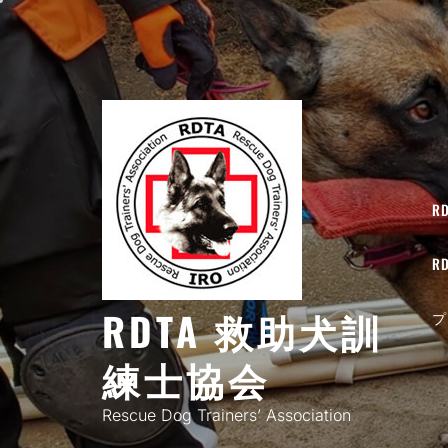
コ
ン
テ
ン
ツ
へ
ス
キ
R
ッ
プ
R
RDTA 救助犬訓
プ
練士協会
Rescue Dog Trainers’ Association