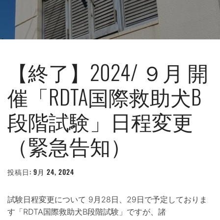
【終了】2024/ ９月 開
催「RDTA国際救助犬B
段階試験」日程変更
（緊急告知）
投稿日:
9月 24, 2024
投
稿
者:
WEBMASTER
試験日程変更について 9月28日、29日で予定しておりま
す「RDTA国際救助犬B段階試験」ですが、諸