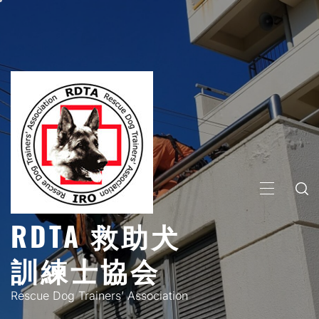
コ
ン
テ
ン
ツ
へ
ス
キ
ッ
プ
メ
イ
RDTA 救助犬
ン
メ
訓練士協会
ニ
ュ
Rescue Dog Trainers’ Association
ー