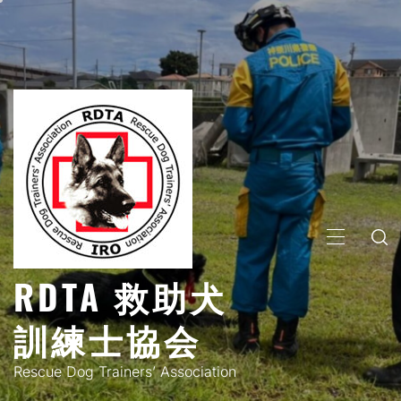
コ
ン
テ
ン
ツ
へ
ス
キ
ッ
プ
メ
イ
RDTA 救助犬
ン
メ
訓練士協会
ニ
ュ
Rescue Dog Trainers’ Association
ー