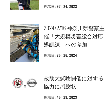
投稿日:
9月 24, 2023
投
稿
者:
WEBMASTER
2024/2/16 神奈川県警察主
催「大規模災害総合対応
処訓練」への参加
投稿日:
2月 26, 2024
投
稿
者:
WEBMASTER
救助犬試験開催に対する
協力に感謝状
投稿日:
4月 29, 2023
投
稿
者:
WEBMASTER