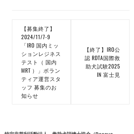
投
【募集終了】
稿
2024/11/7-9
「IRO 国内ミッ
ナ
【終了】IRO公
ションレジネス
ビ
認 RDTA国際救
テスト（ 国内
助犬試験2025
ゲ
MRT ）」ボラン
IN 富士見
ティア運営スタ
ー
ッフ 募集のお
シ
知らせ
ョ
ン