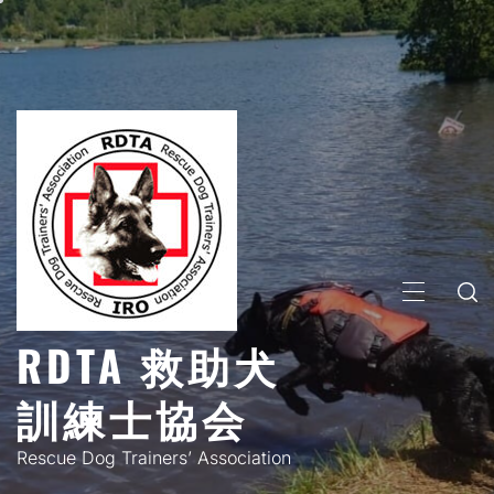
コ
ン
テ
ン
ツ
へ
ス
キ
ッ
プ
メ
イ
RDTA 救助犬
ン
メ
訓練士協会
ニ
ュ
Rescue Dog Trainers’ Association
ー