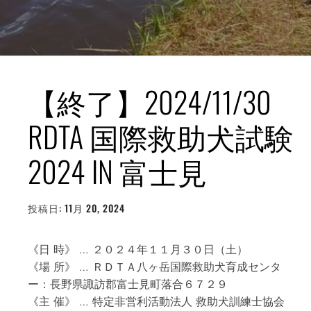
【終了】2024/11/30
RDTA 国際救助犬試験
2024 IN 富士見
投稿日:
11月 20, 2024
投
稿
者:
WEBMASTER
《日 時》 … ２０２４年１１月３０日（土）
《場 所》 … ＲＤＴＡ八ヶ岳国際救助犬育成センタ
ー：長野県諏訪郡富士見町落合６７２９
《主 催》 … 特定非営利活動法人 救助犬訓練士協会