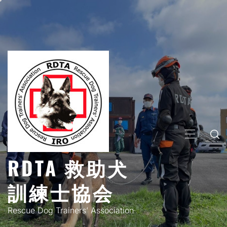
コ
ン
テ
ン
ツ
へ
ス
キ
ッ
プ
メ
イ
RDTA 救助犬
ン
メ
訓練士協会
ニ
ュ
Rescue Dog Trainers’ Association
ー