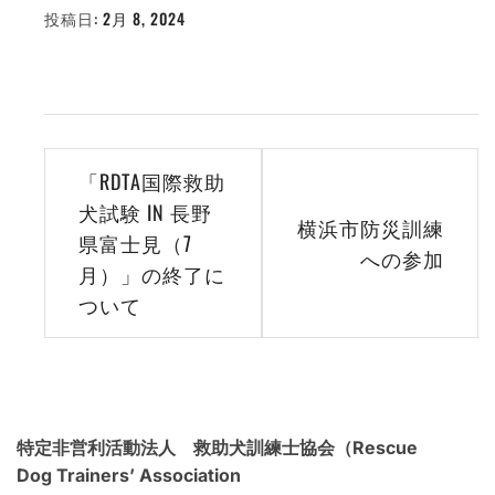
投稿日:
2月 8, 2024
投
稿
者:
WEBMASTER
投
「RDTA国際救助
稿
犬試験 IN 長野
横浜市防災訓練
県富士見（7
ナ
への参加
月）」の終了に
ビ
ついて
ゲ
ー
シ
特定非営利活動法人 救助犬訓練士協会（Rescue
ョ
Dog Trainers’ Association